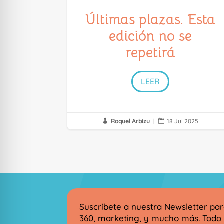
Últimas plazas. Esta
edición no se
repetirá
LEER
Raquel Arbizu
|
18 Jul 2025


Suscríbete a nuestra Newsletter pa
360, marketing, y mucho más. Todo 