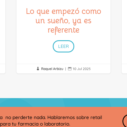
Lo que empezó como
un sueño, ya es
referente
LEER
Raquel Arbizu
|
10 Jul 2025


ra no perderte nada. Hablaremos sobre retail
para tu farmacia o laboratorio.