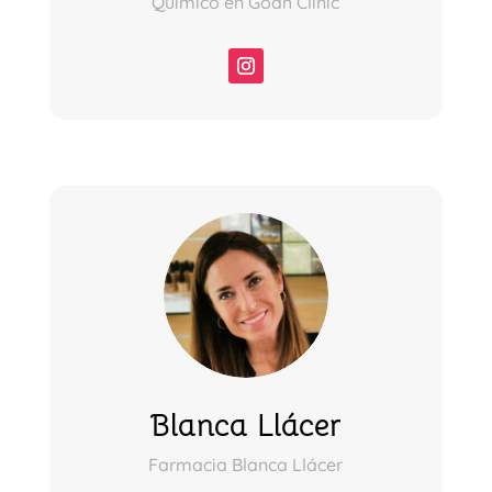
Químico en Goah Clinic
Blanca Llácer
Farmacia Blanca Llácer