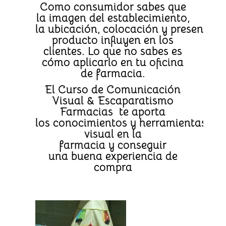
Como consumidor
sabes
que
la
imagen
del establecimiento,
la
ubicación
,
colocación
y
presentaci
producto
influyen en los
clientes
. Lo que
no sabes
es
cómo
aplicarlo en tu oficina
de farmacia
.
El Curso de
Comunicación
Visual & Escaparatismo
Farmacias
te aporta
los
conocimientos
y
herramientas
de
visual en la
farmacia
y conseguir
una
buena experiencia de
compra