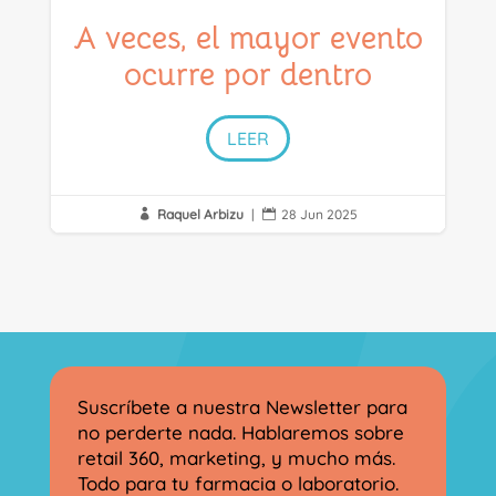
A veces, el mayor evento
ocurre por dentro
LEER
Raquel Arbizu
|
28 Jun 2025


Suscríbete a nuestra Newsletter para
no perderte nada. Hablaremos sobre
retail 360, marketing, y mucho más.
Todo para tu farmacia o laboratorio.