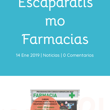
Escaparatis
mo
Farmacias
14 Ene 2019
|
Noticias
|
0 Comentarios