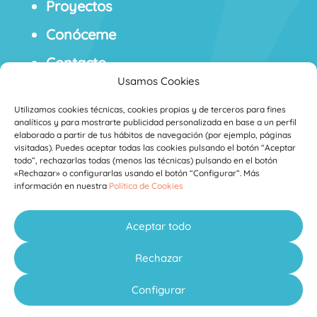
Proyectos
Conóceme
Contacto
Usamos Cookies
Blog
Utilizamos cookies técnicas, cookies propias y de terceros para fines
analíticos y para mostrarte publicidad personalizada en base a un perfil
elaborado a partir de tus hábitos de navegación (por ejemplo, páginas
visitadas). Puedes aceptar todas las cookies pulsando el botón “Aceptar
todo”, rechazarlas todas (menos las técnicas) pulsando en el botón
«Rechazar» o configurarlas usando el botón “Configurar”. Más
información en nuestra
Política de Cookies
Aviso Legal
Política de Privacidad
Política de
·
·
Cookies
Condiciones Generales de
·
Aceptar todo
Contratación
Derecho de Desistimiento
·
Rechazar
Elena Fernández
Diseñado por
Configurar