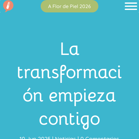
A Flor de Piel 2026
La
transformaci
ón empieza
contigo
10 Jun 2025
|
Noticias
|
0 Comentarios