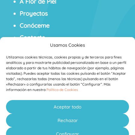
A Flor de Piel
Proyectos
Conóceme
Contacto
Usamos Cookies
Blog
Utilizamos cookies técnicas, cookies propias y de terceros para fines
analíticos y para mostrarte publicidad personalizada en base a un perfil
elaborado a partir de tus hábitos de navegación (por ejemplo, páginas
visitadas). Puedes aceptar todas las cookies pulsando el botón “Aceptar
todo”, rechazarlas todas (menos las técnicas) pulsando en el botón
«Rechazar» o configurarlas usando el botón “Configurar”. Más
información en nuestra
Política de Cookies
Aviso Legal
Política de Privacidad
Política de
·
·
Cookies
Condiciones Generales de
·
Aceptar todo
Contratación
Derecho de Desistimiento
·
Rechazar
Elena Fernández
Diseñado por
Configurar