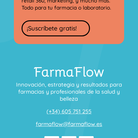
retail 360, marketing, y mucho más.
Todo para tu farmacia o laboratorio.
¡Suscríbete gratis!
FarmaFlow
Innovación, estrategia y resultados para
farmacias y profesionales de la salud y
belleza
(+34) 605 751 255
farmaflow@farmaflow.es