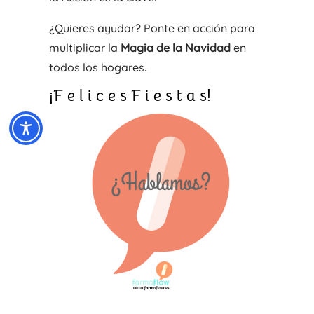
¿Quieres ayudar? Ponte en acción para
multiplicar la
Magia de la Navidad
en
todos los hogares.
¡F e l i c e s F i e s t a s!