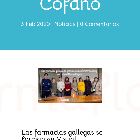
Cofano
3 Feb 2020
|
Noticias
|
0 Comentarios
Las farmacias gallegas se
forman en Visual