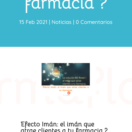
farmacia ?
15 Feb 2021
|
Noticias
|
0 Comentarios
Efecto Imán: el imán que
atrae clientes a tu farmacia ?