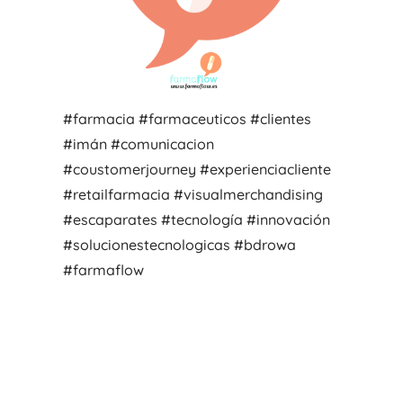
#farmacia #farmaceuticos #clientes
#imán #comunicacion
#coustomerjourney #experienciacliente
#retailfarmacia #visualmerchandising
#escaparates #tecnología #innovación
#solucionestecnologicas #bdrowa
#farmaflow