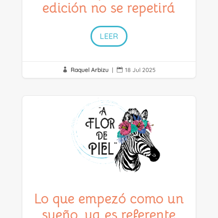
edición no se repetirá
LEER
Raquel Arbizu
|
18 Jul 2025


Lo que empezó como un
sueño, ya es referente