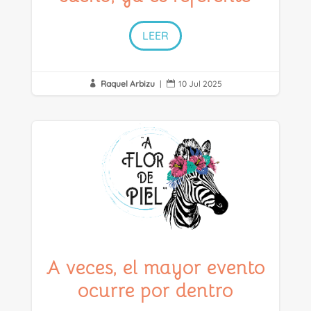
LEER
Raquel Arbizu
|
10 Jul 2025


A veces, el mayor evento
ocurre por dentro