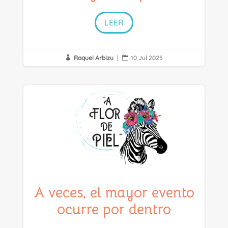
LEER
Raquel Arbizu
|
10 Jul 2025


A veces, el mayor evento
ocurre por dentro