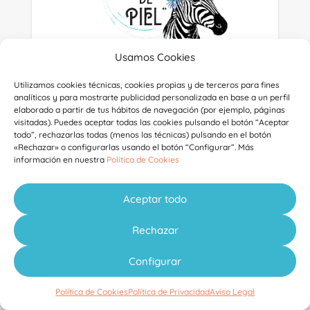
Usamos Cookies
Lo que empezó como un
Utilizamos cookies técnicas, cookies propias y de terceros para fines
analíticos y para mostrarte publicidad personalizada en base a un perfil
sueño, ya es referente
elaborado a partir de tus hábitos de navegación (por ejemplo, páginas
visitadas). Puedes aceptar todas las cookies pulsando el botón “Aceptar
todo”, rechazarlas todas (menos las técnicas) pulsando en el botón
«Rechazar» o configurarlas usando el botón “Configurar”. Más
LEER
información en nuestra
Política de Cookies
Aceptar todo
Raquel Arbizu
|
10 Jul 2025


Rechazar
Configurar
Política de Cookies
Política de Privacidad
Aviso Legal