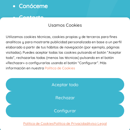
Conóceme
Contacto
Usamos Cookies
Blog
Utilizamos cookies técnicas, cookies propias y de terceros para fines
analíticos y para mostrarte publicidad personalizada en base a un perfil
elaborado a partir de tus hábitos de navegación (por ejemplo, páginas
visitadas). Puedes aceptar todas las cookies pulsando el botón “Aceptar
todo”, rechazarlas todas (menos las técnicas) pulsando en el botón
«Rechazar» o configurarlas usando el botón “Configurar”. Más
información en nuestra
Política de Cookies
Aviso Legal
Política de Privacidad
Política de
·
·
Cookies
Condiciones Generales de
·
Aceptar todo
Contratación
Derecho de Desistimiento
·
Rechazar
Elena Fernández
Diseñado por
Configurar
Política de Cookies
Política de Privacidad
Aviso Legal